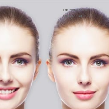
+30 210 4226070
+30 6977 308066