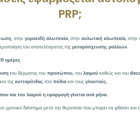
PRP;
πτωση
, στην
γυροειδή αλωπεκία
, στην
ουλωτική αλωπεκία,
στην 
θεροποίηση του αποτελέσματος της
μεταμόσχευσης μαλλιών
.
20 ημέρες
ανση
του δέρματος του
προσώπου
, του
λαιμού
καθώς και του
dec
και της
κυτταρίτιδας
στα
πόδια
και τους
γλουτούς
.
ου και του λαιμού η εφαρμογή γίνεται ανά μήνα.
ύ χρονικό διάστημα μετά την θεραπεία που μπορεί να φθάσει και τ