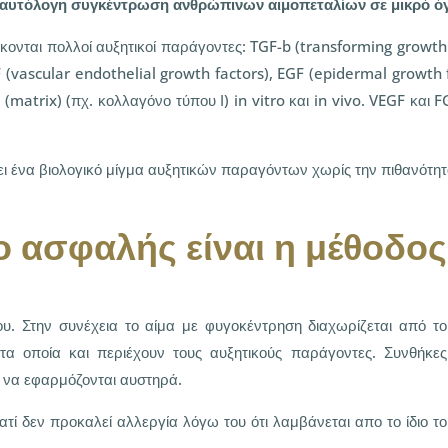
η αυτόλογη συγκέντρωση ανθρώπινων αιμοπεταλίων σε μικρό ό
κονται πολλοί αυξητικοί παράγοντες: TGF-b (transforming growth
GF (vascular endothelial growth factors), EGF (epidermal growth 
 (matrix) (πχ. κολλαγόνο τύπου Ι) in vitro και in vivo. VEGF και 
ει ένα βιολογικό μίγμα αυξητικών παραγόντων χωρίς την πιθανότ
 ασφαλής είναι η μέθοδος
ίου. Στην συνέχεια το αίμα με φυγοκέντρηση διαχωρίζεται από το
τα οποία και περιέχουν τους αυξητικούς παράγοντες. Συνθήκες
 να εφαρμόζονται αυστηρά.
ιατί δεν προκαλεί αλλεργία λόγω του ότι λαμβάνεται απο το ίδιο το