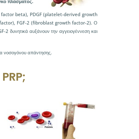
γκο πλάσματος.
 factor beta), PDGF (platelet-derived growth
factor), FGF-2 (fibroblast growth factor-2). Ο
FGF-2 δυνητικά αυξάνουν την αγγειογέννεση και
ητα νοσογόνου απάντησης.
 PRP;